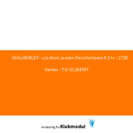
GHG,HERLEV - c/o Anni Jensen Persillehaven 6 2 tv - 2730
Herlev - Tlf: 61284787
Klubmodul
en løsning fra