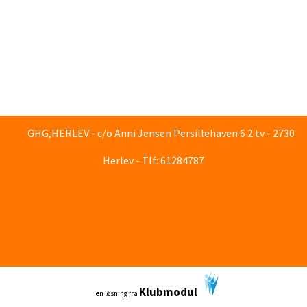
GHG,HERLEV - c/o Anni Jensen Persillehaven 6 2 tv - 2730
Herlev - Tlf: 61284787
Klubmodul
en løsning fra