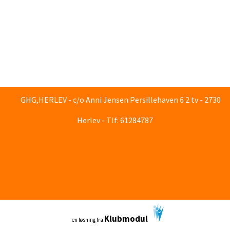
GHG,HERLEV - c/o Anni Jensen Persillehaven 6 2 tv - 2730
Herlev - Tlf: 61284787
Klubmodul
en løsning fra