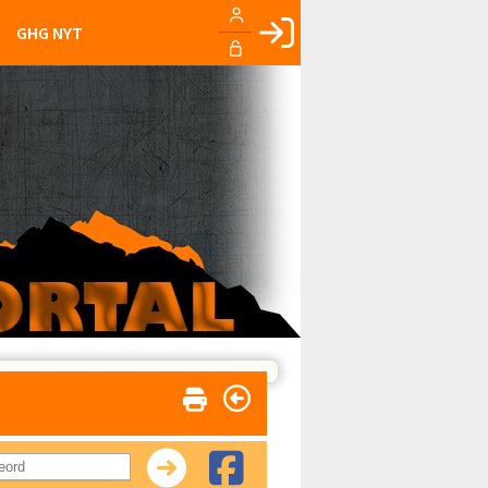
GHG NYT
Facebook login
Husk mig
Glemt password
Opret profil
LOG IND