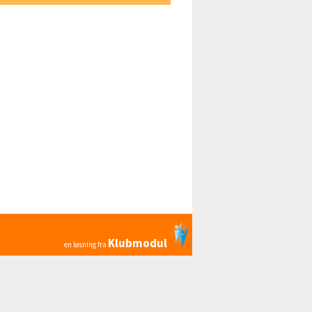
Klubmodul
en løsning fra